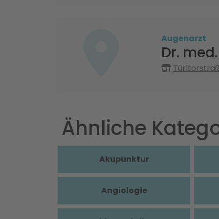
Augenarzt
Dr. med
Türltorstra
Ähnliche Katego
Akupunktur
Angiologie