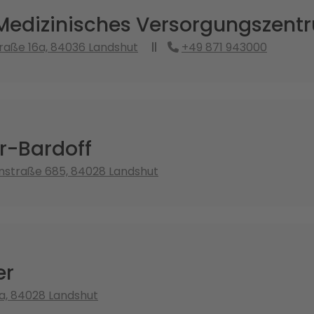
edizinisches Versorgungszent
raße 16a, 84036 Landshut
+49 871 943000
er-Bardoff
nstraße 685, 84028 Landshut
er
5a, 84028 Landshut