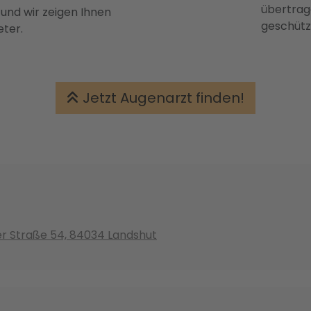
übertrage
 und wir zeigen Ihnen
geschütz
eter.
Jetzt Augenarzt finden!
er Straße 54, 84034 Landshut