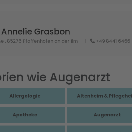
. Annelie Grasbon
ße , 85276 Pfaffenhofen an der Ilm
+49 8441 6466
rien wie Augenarzt
Allergologie
Altenheim & Pflegehe
Apotheke
Augenarzt