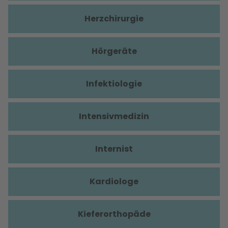
Herzchirurgie
Hörgeräte
Infektiologie
Intensivmedizin
Internist
Kardiologe
Kieferorthopäde