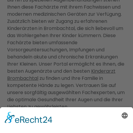
Ihnen diese Fachärzte mit ihrem Fachwissen und
modernen medizinischen Geräten zur Verfügung.
Zusätzlich bieten wir Zugang zu erfahrenen
Kinderärzten in Brombachtal, die sich liebevoll um
das Wohlergehen Ihrer Kinder kümmern. Diese
Fachärzte bieten umfassende
Vorsorgeuntersuchungen, Impfungen und
behandeln akute und chronische Erkrankungen
Ihrer Kleinen. Unser Portal ermöglicht es Ihnen, die
besten Augenärzte und den besten
Kinderarzt
Brombachtal
zu finden und Ihre Familie in
kompetente Hände zu legen. Vertrauen Sie auf
unsere sorgfältig ausgewählten Fachexperten, um
die optimale Gesundheit Ihrer Augen und die Ihrer
Liebsten zu gewährleisten.
Jetzt Augenarzt finden!