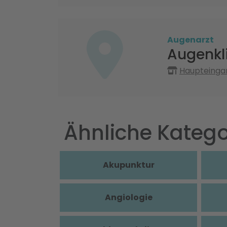
Augenarzt
Augenkl
Haupteinga
Ähnliche Katego
Akupunktur
Angiologie