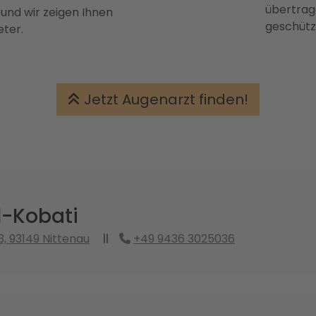
übertrage
 und wir zeigen Ihnen
geschütz
eter.
Jetzt Augenarzt finden!
l-Kobati
3, 93149 Nittenau
+49 9436 3025036