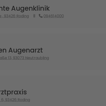
te Augenklinik
e , 93426 Roding
094614000
sen Augenarzt
raße 13, 93073 Neutraubling
ztpraxis
 6, 93426 Roding