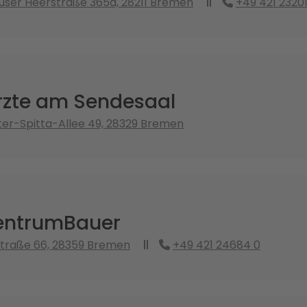
ser Heerstraße 365a, 28211 Bremen
+49 421 2320
zte am Sendesaal
er-Spitta-Allee 49, 28329 Bremen
entrumBauer
straße 66, 28359 Bremen
+49 421 24684 0