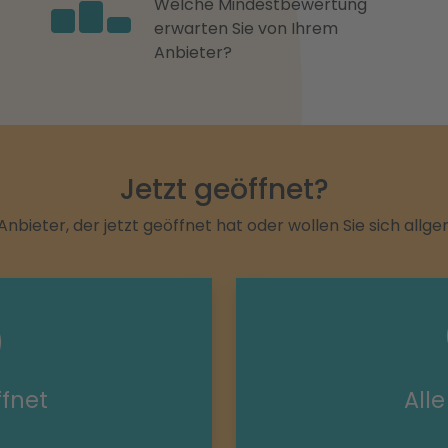
Welche Mindestbewertung
erwarten Sie von Ihrem
Anbieter?
Jetzt geöffnet?
Anbieter, der jetzt geöffnet hat oder wollen Sie sich allg
ffnet
All