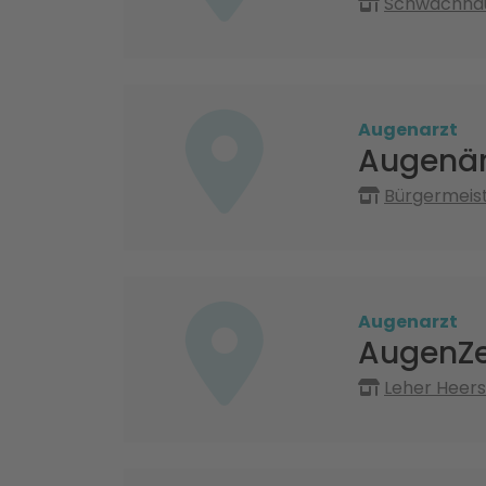
Schwachhau
Augenarzt
Augenär
Bürgermeist
Augenarzt
AugenZ
Leher Heer