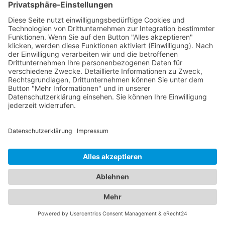
betreuen. Sie bieten umfassende
Vorsorgeuntersuchungen, Impfungen, Behandlung
von akuten und chronischen Erkrankungen sowie
Beratung für Eltern in verschiedenen
medizinischen Bereichen an. Unsere Kinderärzte
Breitnau sind einfühlsam, kinderfreundlich und
haben langjährige Erfahrung in der Betreuung von
Kindern aller Altersgruppen. Unser
Branchenportal bietet Ihnen detaillierte
Informationen zu Augenärzten und Kinderärzten in
Ihrer Region. Sie können Profile einsehen,
Qualifikationen, Spezialisierungen, Öffnungszeiten
und Standorte erfahren sowie Bewertungen von
anderen Patienten lesen. Auf diese Weise können
Sie die bestmögliche Entscheidung für die
Gesundheit Ihrer Familie treffen. Vertrauen Sie auf
unsere Plattform, um die besten Augenärzte und
Kinderärzte in Ihrer Nähe zu finden. Sorgen Sie
dafür, dass Ihre Familie in den Händen erfahrener