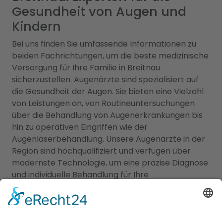
Gesundheit von Augen und
Kindern
Bei uns finden Sie umfassende Informationen zu
beiden Fachrichtungen, um die beste medizinische
Versorgung für Ihre Familie in Breitnau
sicherzustellen. Augenärzte sind spezialisiert auf
die Gesundheit der Augen. Sie bieten eine Vielzahl
von Leistungen an, von Routineuntersuchungen
über die Behandlung von Augenerkrankungen bis
hin zu operativen Eingriffen wie der
Augenlaserbehandlung. Unsere Augenärzte in der
Region sind hochqualifiziert und verfügen über
modernste Technologie, um eine präzise Diagnose
und individuelle Behandlung für Ihre
Augenprobleme zu gewährleisten. Ein
Kinderarzt
Breitnau
hingegen sind darauf spezialisiert, die
Gesundheit und das Wohlbefinden von Kindern zu