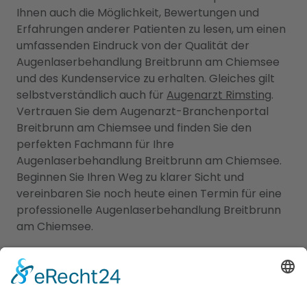
Ihnen auch die Möglichkeit, Bewertungen und
Erfahrungen anderer Patienten zu lesen, um einen
umfassenden Eindruck von der Qualität der
Augenlaserbehandlung Breitbrunn am Chiemsee
und des Kundenservice zu erhalten. Gleiches gilt
selbstverständlich auch für
Augenarzt Rimsting
.
Vertrauen Sie dem Augenarzt-Branchenportal
Breitbrunn am Chiemsee und finden Sie den
perfekten Fachmann für Ihre
Augenlaserbehandlung Breitbrunn am Chiemsee.
Beginnen Sie Ihren Weg zu klarer Sicht und
vereinbaren Sie noch heute einen Termin für eine
professionelle Augenlaserbehandlung Breitbrunn
am Chiemsee.
Augenarzt und Kinderarzt in
Breitbrunn am Chiemsee:
Umfassende medizinische