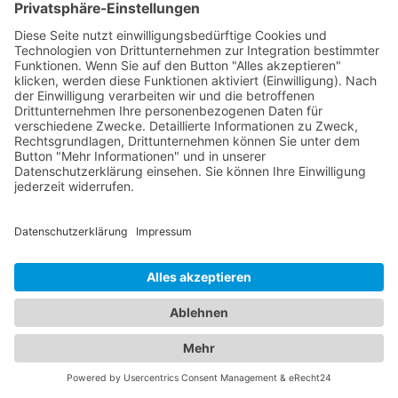
Versorgung für die ganze
Familie
Wir verstehen, dass die Gesundheit Ihrer Familie
von größter Bedeutung ist, daher haben wir alle
wichtigen Informationen an einem Ort für Sie
zusammengefasst. Unsere erfahrenen Augenärzte
in Breitbrunn am Chiemsee sind Experten für
Augengesundheit und bieten eine Vielzahl von
Leistungen an, darunter Routineuntersuchungen,
Sehtests, Brillen- und Kontaktlinsenanpassungen
sowie die Behandlung von Augenkrankheiten. Sie
verwenden modernste Technologien, um genaue
Diagnosen zu stellen und eine optimale
Versorgung zu gewährleisten. Für die kleinen
Patienten bieten wir Ihnen zudem eine Übersicht
an qualifizierten Kinderärzten in Breitbrunn am
Chiemsee, die sich umfassend um das
Wohlergehen Ihrer Kinder kümmern. Von