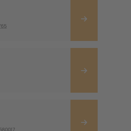
765
 580017