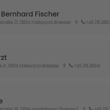
 Bernhard Fischer
traße 71, 79104 Freiburg im Breisgau
+49 761 289
zt
 4, 79104 Freiburg im Breisgau
+49 761 36341
e
straße 39, 79194 Gundelfingen (Breisgau)
+49 761