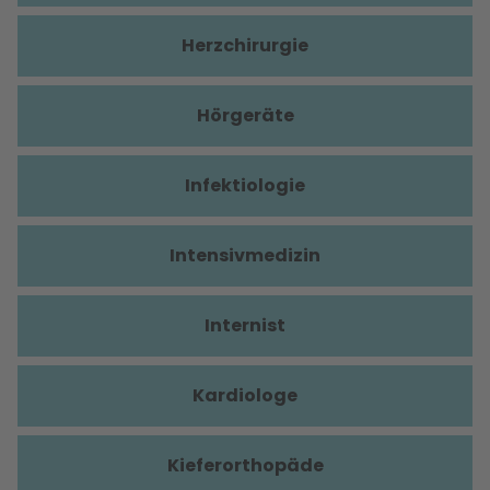
Herzchirurgie
Hörgeräte
Infektiologie
Intensivmedizin
Internist
Kardiologe
Kieferorthopäde