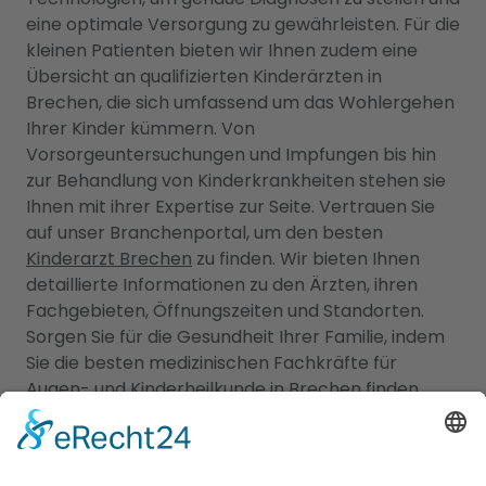
eine optimale Versorgung zu gewährleisten. Für die
kleinen Patienten bieten wir Ihnen zudem eine
Übersicht an qualifizierten Kinderärzten in
Brechen, die sich umfassend um das Wohlergehen
Ihrer Kinder kümmern. Von
Vorsorgeuntersuchungen und Impfungen bis hin
zur Behandlung von Kinderkrankheiten stehen sie
Ihnen mit ihrer Expertise zur Seite. Vertrauen Sie
auf unser Branchenportal, um den besten
Kinderarzt Brechen
zu finden. Wir bieten Ihnen
detaillierte Informationen zu den Ärzten, ihren
Fachgebieten, Öffnungszeiten und Standorten.
Sorgen Sie für die Gesundheit Ihrer Familie, indem
Sie die besten medizinischen Fachkräfte für
Augen- und Kinderheilkunde in Brechen finden.
Jetzt Augenarzt finden!