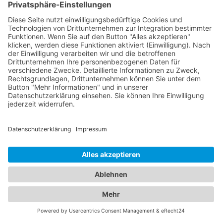
spezialisiert haben. Diese Ärzte bieten
Vorsorgeuntersuchungen, Impfungen,
Behandlungen von Kinderkrankheiten und eine
einfühlsame Betreuung an, um sicherzustellen,
dass Ihre Kinder gesund und glücklich aufwachsen.
Verlassen Sie sich auf unser Branchenportal, um
den besten Augenarzt und
Kinderarzt
Braunschweig
zu finden. Sorgen Sie für die
Gesundheit Ihrer Augen und die Ihrer Familie,
indem Sie sich auf die Fachkompetenz und
Erfahrung unserer Ärzte verlassen.
Jetzt Augenarzt finden!