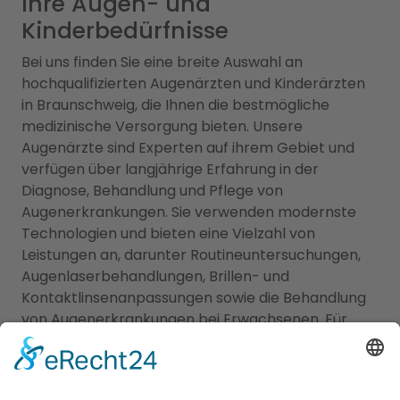
Ihre Augen- und
Kinderbedürfnisse
Bei uns finden Sie eine breite Auswahl an
hochqualifizierten Augenärzten und Kinderärzten
in Braunschweig, die Ihnen die bestmögliche
medizinische Versorgung bieten. Unsere
Augenärzte sind Experten auf ihrem Gebiet und
verfügen über langjährige Erfahrung in der
Diagnose, Behandlung und Pflege von
Augenerkrankungen. Sie verwenden modernste
Technologien und bieten eine Vielzahl von
Leistungen an, darunter Routineuntersuchungen,
Augenlaserbehandlungen, Brillen- und
Kontaktlinsenanpassungen sowie die Behandlung
von Augenerkrankungen bei Erwachsenen. Für
unsere jüngsten Patienten bieten wir eine
sorgfältig ausgewählte Liste von Kinderärzten, die
sich auf die einzigartigen Bedürfnisse von Kindern