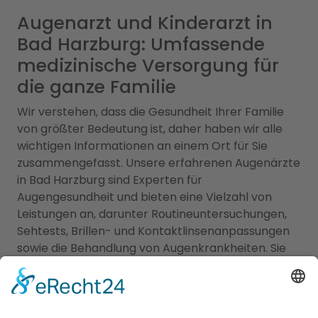
Augenarzt und Kinderarzt in
Bad Harzburg: Umfassende
medizinische Versorgung für
die ganze Familie
Wir verstehen, dass die Gesundheit Ihrer Familie
von größter Bedeutung ist, daher haben wir alle
wichtigen Informationen an einem Ort für Sie
zusammengefasst. Unsere erfahrenen Augenärzte
in Bad Harzburg sind Experten für
Augengesundheit und bieten eine Vielzahl von
Leistungen an, darunter Routineuntersuchungen,
Sehtests, Brillen- und Kontaktlinsenanpassungen
sowie die Behandlung von Augenkrankheiten. Sie
verwenden modernste Technologien, um genaue
Diagnosen zu stellen und eine optimale
Versorgung zu gewährleisten. Für die kleinen
Patienten bieten wir Ihnen zudem eine Übersicht