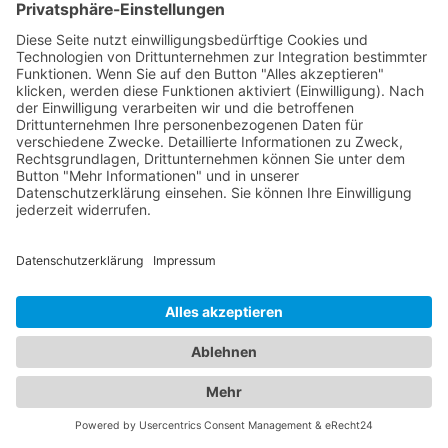
an qualifizierten Kinderärzten in Bad Harzburg, die
sich umfassend um das Wohlergehen Ihrer Kinder
kümmern. Von Vorsorgeuntersuchungen und
Impfungen bis hin zur Behandlung von
Kinderkrankheiten stehen sie Ihnen mit ihrer
Expertise zur Seite. Vertrauen Sie auf unser
Branchenportal, um den besten
Kinderarzt Bad
Harzburg
zu finden. Wir bieten Ihnen detaillierte
Informationen zu den Ärzten, ihren Fachgebieten,
Öffnungszeiten und Standorten. Sorgen Sie für die
Gesundheit Ihrer Familie, indem Sie die besten
medizinischen Fachkräfte für Augen- und
Kinderheilkunde in Bad Harzburg finden.
Jetzt Augenarzt finden!