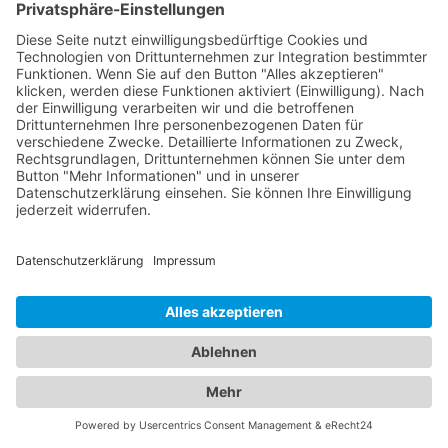
Region sind hochqualifiziert und verfügen über
modernste Technologie, um eine präzise Diagnose
und individuelle Behandlung für Ihre
Augenprobleme zu gewährleisten. Ein
Kinderarzt
Bad Salzdetfurth
hingegen sind darauf spezialisiert,
die Gesundheit und das Wohlbefinden von Kindern
zu betreuen. Sie bieten umfassende
Vorsorgeuntersuchungen, Impfungen, Behandlung
von akuten und chronischen Erkrankungen sowie
Beratung für Eltern in verschiedenen
medizinischen Bereichen an. Unsere Kinderärzte
Bad Salzdetfurth sind einfühlsam, kinderfreundlich
und haben langjährige Erfahrung in der Betreuung
von Kindern aller Altersgruppen. Unser
Branchenportal bietet Ihnen detaillierte
Informationen zu Augenärzten und Kinderärzten in
Ihrer Region. Sie können Profile einsehen,
Qualifikationen, Spezialisierungen, Öffnungszeiten
und Standorte erfahren sowie Bewertungen von