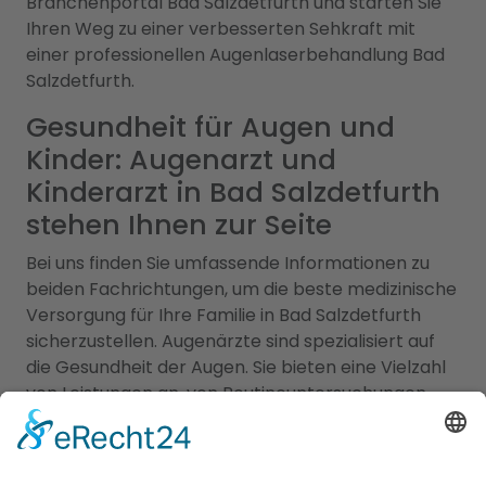
Branchenportal Bad Salzdetfurth und starten Sie
Ihren Weg zu einer verbesserten Sehkraft mit
einer professionellen Augenlaserbehandlung Bad
Salzdetfurth.
Gesundheit für Augen und
Kinder: Augenarzt und
Kinderarzt in Bad Salzdetfurth
stehen Ihnen zur Seite
Bei uns finden Sie umfassende Informationen zu
beiden Fachrichtungen, um die beste medizinische
Versorgung für Ihre Familie in Bad Salzdetfurth
sicherzustellen. Augenärzte sind spezialisiert auf
die Gesundheit der Augen. Sie bieten eine Vielzahl
von Leistungen an, von Routineuntersuchungen
über die Behandlung von Augenerkrankungen bis
hin zu operativen Eingriffen wie der
Augenlaserbehandlung. Unsere Augenärzte in der