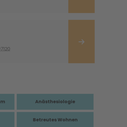
97120
im
Anästhesiologie
Betreutes Wohnen