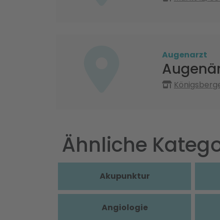
Augenarzt
Augenär
Königsberge
Ähnliche Katego
Akupunktur
Angiologie