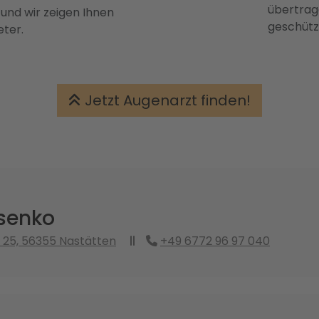
übertrage
 und wir zeigen Ihnen
geschütz
eter.
Jetzt Augenarzt finden!
ysenko
 25, 56355 Nastätten
+49 6772 96 97 040