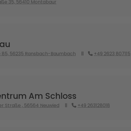
aße 35, 56410 Montabaur
nau
e 85, 56235 Ransbach-Baumbach
+49 2623 807115
ntrum Am Schloss
r Straße , 56564 Neuwied
+49 263128018