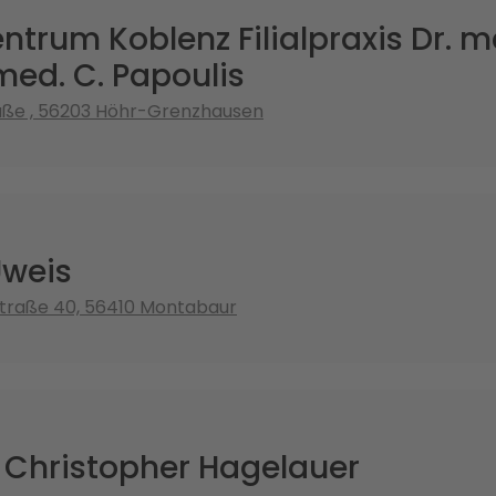
trum Koblenz Filialpraxis Dr. m
med. C. Papoulis
aße , 56203 Höhr-Grenzhausen
weis
Straße 40, 56410 Montabaur
. Christopher Hagelauer