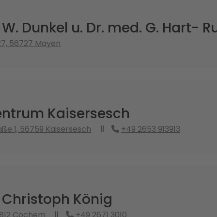
 W. Dunkel u. Dr. med. G. Hart- R
27, 56727 Mayen
ntrum Kaisersesch
ße 1, 56759 Kaisersesch
+49 2653 913913
 Christoph König
6812 Cochem
+49 2671 3010