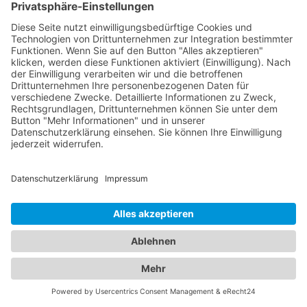
Brande-Hörnerkirchen, die sich liebevoll um das
Wohlergehen Ihrer Kinder kümmern. Diese
Fachärzte bieten umfassende
Vorsorgeuntersuchungen, Impfungen und
behandeln akute und chronische Erkrankungen
Ihrer Kleinen. Unser Portal ermöglicht es Ihnen, die
besten Augenärzte und den besten
Kinderarzt
Brande-Hörnerkirchen
zu finden und Ihre Familie in
kompetente Hände zu legen. Vertrauen Sie auf
unsere sorgfältig ausgewählten Fachexperten, um
die optimale Gesundheit Ihrer Augen und die Ihrer
Liebsten zu gewährleisten.
Jetzt Augenarzt finden!