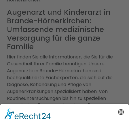
Augenarzt und Kinderarzt in
Brande-Hörnerkirchen:
Umfassende medizinische
Versorgung für die ganze
Familie
Hier finden Sie alle Informationen, die Sie für die
Gesundheit Ihrer Familie benötigen. Unsere
Augenärzte in Brande-Hörnerkirchen sind
hochqualifizierte Fachexperten, die sich auf die
Diagnose, Behandlung und Pflege von
Augenerkrankungen spezialisiert haben. Von
Routineuntersuchungen bis hin zu speziellen
Augenbehandlungen stehen Ihnen diese
Fachärzte mit ihrem Fachwissen und modernen
medizinischen Geräten zur Verfügung. Zusätzlich
bieten wir Zugang zu erfahrenen Kinderärzten in