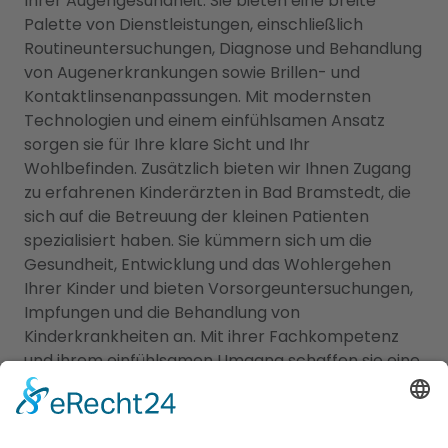
Ihrer Augengesundheit. Sie bieten eine breite
Palette von Dienstleistungen, einschließlich
Routineuntersuchungen, Diagnose und Behandlung
von Augenerkrankungen sowie Brillen- und
Kontaktlinsenanpassungen. Mit modernsten
Technologien und einem einfühlsamen Ansatz
sorgen sie für Ihre klare Sicht und Ihr
Wohlbefinden. Zusätzlich bieten wir Ihnen Zugang
zu erfahrenen Kinderärzten in Bad Bramstedt, die
sich auf die Betreuung der kleinen Patienten
spezialisiert haben. Sie kümmern sich um die
Gesundheit, Entwicklung und das Wohlergehen
Ihrer Kinder und bieten Vorsorgeuntersuchungen,
Impfungen und die Behandlung von
Kinderkrankheiten an. Mit ihrer Fachkompetenz
und ihrem einfühlsamen Umgang schaffen sie eine
vertrauensvolle Atmosphäre für Ihre Familie.
Vertrauen Sie auf unser Branchenportal, um den
besten Augenarzt und
Kinderarzt Bad Bramstedt