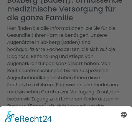
Boxberg (Baden): Umfassende
medizinische Versorgung für
die ganze Familie
Hier finden Sie alle Informationen, die Sie für die
Gesundheit Ihrer Familie benötigen. Unsere
Augenärzte in Boxberg (Baden) sind
hochqualifizierte Fachexperten, die sich auf die
Diagnose, Behandlung und Pflege von
Augenerkrankungen spezialisiert haben. Von
Routineuntersuchungen bis hin zu speziellen
Augenbehandlungen stehen Ihnen diese
Fachärzte mit ihrem Fachwissen und modernen
medizinischen Geräten zur Verfügung. Zusätzlich
bieten wir Zugang zu erfahrenen Kinderärzten in
Boxberg (Baden), die sich liebevoll um das
Wohlergehen Ihrer Kinder kümmern. Diese
Fachärzte bieten umfassende
Vorsorgeuntersuchungen, Impfungen und