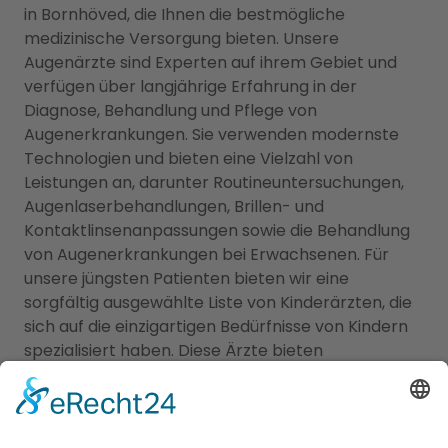
in Bornhöved, die Ihnen die bestmögliche
medizinische Versorgung bieten. Unsere
Augenärzte sind Experten auf ihrem Gebiet und
verfügen über langjährige Erfahrung in der
Diagnose, Behandlung und Pflege von
Augenerkrankungen. Sie verwenden modernste
Technologien und bieten eine Vielzahl von
Leistungen an, darunter Routineuntersuchungen,
Augenlaserbehandlungen, Brillen- und
Kontaktlinsenanpassungen sowie die Behandlung
von Augenerkrankungen bei Erwachsenen. Für
unsere jüngsten Patienten bieten wir eine
sorgfältig ausgewählte Liste von Kinderärzten, die
sich auf die einzigartigen Bedürfnisse von Kindern
spezialisiert haben. Diese Ärzte bieten
Vorsorgeuntersuchungen, Impfungen,
Behandlungen von Kinderkrankheiten und eine
einfühlsame Betreuung an, um sicherzustellen,
dass Ihre Kinder gesund und glücklich aufwachsen.