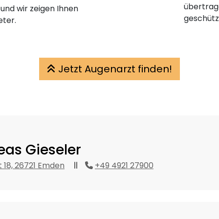
übertrage
 und wir zeigen Ihnen
geschütz
eter.
Jetzt Augenarzt finden!
eas Gieseler
 18, 26721 Emden
+49 4921 27900