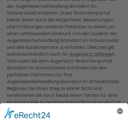
der Augenlaserbehandlung Bonndorf im
Schwarzwald erfahren. Unser Branchenportal
bietet Ihnen auch die Möglichkeit, Bewertungen
und Erfahrungen anderer Patienten zu lesen, um
einen umfassenden Eindruck von der Qualität der
Augenlaserbehandlung Bonndorf im Schwarzwald
und des Kundenservice zu erhalten. Gleiches gilt
selbstverständlich auch für
Augenarzt Löffingen
.
Vertrauen Sie dem Augenarzt-Branchenportal
Bonndorf im Schwarzwald und finden Sie den
perfekten Fachmann für Ihre
Augenlaserbehandlung Bonndorf im Schwarzwald.
Beginnen Sie Ihren Weg zu klarer Sicht und
vereinbaren Sie noch heute einen Termin für eine
professionelle Augenlaserbehandlung Bonndorf im
Schwarzwald.
Augenarzt und Kinderarzt