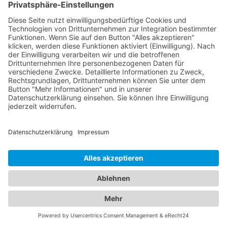
Bonndorf im Schwarzwald:
Experten für die Gesundheit
von Augen und Kindern
Bei uns finden Sie eine breite Auswahl an
hochqualifizierten Augenärzten und Kinderärzten
in Bonndorf im Schwarzwald, die Ihnen die
bestmögliche medizinische Versorgung bieten.
Unsere Augenärzte sind Experten auf ihrem Gebiet
und verfügen über langjährige Erfahrung in der
Diagnose, Behandlung und Pflege von
Augenerkrankungen. Sie verwenden modernste
Technologien und bieten eine Vielzahl von
Leistungen an, darunter Routineuntersuchungen,
Augenlaserbehandlungen, Brillen- und
Kontaktlinsenanpassungen sowie die Behandlung
von Augenerkrankungen bei Erwachsenen. Für
unsere jüngsten Patienten bieten wir eine
sorgfältig ausgewählte Liste von Kinderärzten, die