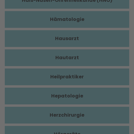
Hals-Nasen-Ohrenheilkunde (HNO)
Hämatologie
Hausarzt
Hautarzt
Heilpraktiker
Hepatologie
Herzchirurgie