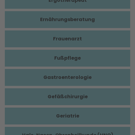
Ergotherapeut
Ernährungsberatung
Frauenarzt
Fußpflege
Gastroenterologie
Gefäßchirurgie
Geriatrie