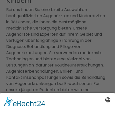
Kindern
Bei uns finden Sie eine breite Auswahl an
hochqualifizierten Augenärzten und Kinderärzten
in Bötzingen, die Ihnen die bestmögliche
medizinische Versorgung bieten. Unsere
Augenärzte sind Experten auf ihrem Gebiet und
verfügen über langjährige Erfahrung in der
Diagnose, Behandlung und Pflege von
Augenerkrankungen. Sie verwenden modernste
Technologien und bieten eine Vielzahl von
Leistungen an, darunter Routineuntersuchungen,
Augenlaserbehandlungen, Brillen- und
Kontaktlinsenanpassungen sowie die Behandlung
von Augenerkrankungen bei Erwachsenen. Für
unsere jüngsten Patienten bieten wir eine
sorgfältig ausgewählte Liste von Kinderärzten, die
sich auf die einzigartigen Bedürfnisse von Kindern
spezialisiert haben. Diese Ärzte bieten
Vorsorgeuntersuchungen, Impfungen,