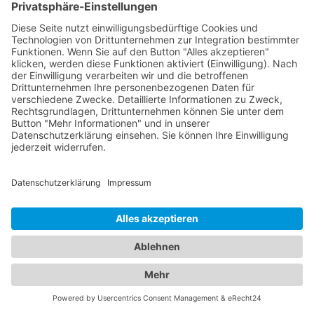
Beratung für Eltern in verschiedenen
medizinischen Bereichen an. Unsere Kinderärzte
Börßum sind einfühlsam, kinderfreundlich und
haben langjährige Erfahrung in der Betreuung von
Kindern aller Altersgruppen. Unser
Branchenportal bietet Ihnen detaillierte
Informationen zu Augenärzten und Kinderärzten in
Ihrer Region. Sie können Profile einsehen,
Qualifikationen, Spezialisierungen, Öffnungszeiten
und Standorte erfahren sowie Bewertungen von
anderen Patienten lesen. Auf diese Weise können
Sie die bestmögliche Entscheidung für die
Gesundheit Ihrer Familie treffen. Vertrauen Sie auf
unsere Plattform, um die besten Augenärzte und
Kinderärzte in Ihrer Nähe zu finden. Sorgen Sie
dafür, dass Ihre Familie in den Händen erfahrener
und fürsorglicher Ärzte ist.