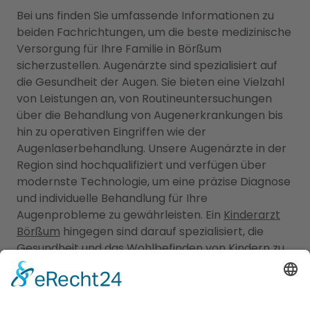
Bei uns finden Sie umfassende Informationen zu
beiden Fachrichtungen, um die beste medizinische
Versorgung für Ihre Familie in Börßum
sicherzustellen. Augenärzte sind spezialisiert auf
die Gesundheit der Augen. Sie bieten eine Vielzahl
von Leistungen an, von Routineuntersuchungen
über die Behandlung von Augenerkrankungen bis
hin zu operativen Eingriffen wie der
Augenlaserbehandlung. Unsere Augenärzte in der
Region sind hochqualifiziert und verfügen über
modernste Technologie, um eine präzise Diagnose
und individuelle Behandlung für Ihre
Augenprobleme zu gewährleisten. Ein
Kinderarzt
Börßum
hingegen sind darauf spezialisiert, die
Gesundheit und das Wohlbefinden von Kindern zu
betreuen. Sie bieten umfassende
Vorsorgeuntersuchungen, Impfungen, Behandlung
von akuten und chronischen Erkrankungen sowie