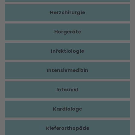
Herzchirurgie
Hörgeräte
Infektiologie
Intensivmedizin
Internist
Kardiologe
Kieferorthopäde