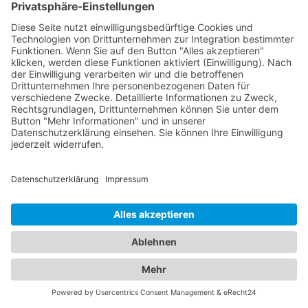
von Augenerkrankungen sowie Brillen- und
Kontaktlinsenanpassungen. Mit modernsten
Technologien und einem einfühlsamen Ansatz
sorgen sie für Ihre klare Sicht und Ihr
Wohlbefinden. Zusätzlich bieten wir Ihnen Zugang
zu erfahrenen Kinderärzten in Böhl-Iggelheim, die
sich auf die Betreuung der kleinen Patienten
spezialisiert haben. Sie kümmern sich um die
Gesundheit, Entwicklung und das Wohlergehen
Ihrer Kinder und bieten Vorsorgeuntersuchungen,
Impfungen und die Behandlung von
Kinderkrankheiten an. Mit ihrer Fachkompetenz
und ihrem einfühlsamen Umgang schaffen sie eine
vertrauensvolle Atmosphäre für Ihre Familie.
Vertrauen Sie auf unser Branchenportal, um den
besten Augenarzt und
Kinderarzt Böhl-Iggelheim
zu finden. Sorgen Sie dafür, dass die Gesundheit
Ihrer Augen und die Ihrer Familie in den besten
Händen sind.