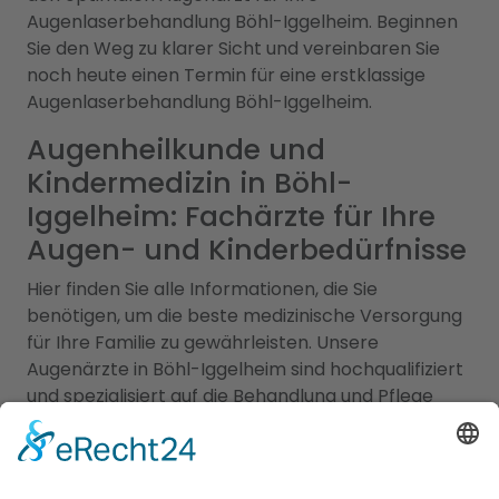
Augenlaserbehandlung Böhl-Iggelheim. Beginnen
Sie den Weg zu klarer Sicht und vereinbaren Sie
noch heute einen Termin für eine erstklassige
Augenlaserbehandlung Böhl-Iggelheim.
Augenheilkunde und
Kindermedizin in Böhl-
Iggelheim: Fachärzte für Ihre
Augen- und Kinderbedürfnisse
Hier finden Sie alle Informationen, die Sie
benötigen, um die beste medizinische Versorgung
für Ihre Familie zu gewährleisten. Unsere
Augenärzte in Böhl-Iggelheim sind hochqualifiziert
und spezialisiert auf die Behandlung und Pflege
Ihrer Augengesundheit. Sie bieten eine breite
Palette von Dienstleistungen, einschließlich
Routineuntersuchungen, Diagnose und Behandlung