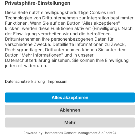
von akuten und chronischen Erkrankungen sowie
Beratung für Eltern in verschiedenen
medizinischen Bereichen an. Unsere Kinderärzte
Böbing sind einfühlsam, kinderfreundlich und
haben langjährige Erfahrung in der Betreuung von
Kindern aller Altersgruppen. Unser
Branchenportal bietet Ihnen detaillierte
Informationen zu Augenärzten und Kinderärzten in
Ihrer Region. Sie können Profile einsehen,
Qualifikationen, Spezialisierungen, Öffnungszeiten
und Standorte erfahren sowie Bewertungen von
anderen Patienten lesen. Auf diese Weise können
Sie die bestmögliche Entscheidung für die
Gesundheit Ihrer Familie treffen. Vertrauen Sie auf
unsere Plattform, um die besten Augenärzte und
Kinderärzte in Ihrer Nähe zu finden. Sorgen Sie
dafür, dass Ihre Familie in den Händen erfahrener
und fürsorglicher Ärzte ist.