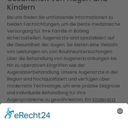
Kindern
Bei uns finden Sie umfassende Informationen zu
beiden Fachrichtungen, um die beste medizinische
Versorgung für Ihre Familie in Böbing
sicherzustellen. Augenärzte sind spezialisiert auf
die Gesundheit der Augen. Sie bieten eine Vielzahl
von Leistungen an, von Routineuntersuchungen
über die Behandlung von Augenerkrankungen bis
hin zu operativen Eingriffen wie der
Augenlaserbehandlung. Unsere Augenärzte in der
Region sind hochqualifiziert und verfügen über
modernste Technologie, um eine präzise Diagnose
und individuelle Behandlung für Ihre
Augenprobleme zu gewährleisten. Ein
Kinderarzt
Böbing
hingegen sind darauf spezialisiert, die
Gesundheit und das Wohlbefinden von Kindern zu
betreuen. Sie bieten umfassende
Vorsorgeuntersuchungen, Impfungen, Behandlung