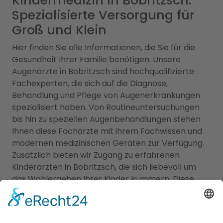
Kindermedizin in Bobritzsch:
Spezialisierte Versorgung für
Groß und Klein
Hier finden Sie alle Informationen, die Sie für die
Gesundheit Ihrer Familie benötigen. Unsere
Augenärzte in Bobritzsch sind hochqualifizierte
Fachexperten, die sich auf die Diagnose,
Behandlung und Pflege von Augenerkrankungen
spezialisiert haben. Von Routineuntersuchungen
bis hin zu speziellen Augenbehandlungen stehen
Ihnen diese Fachärzte mit ihrem Fachwissen und
modernen medizinischen Geräten zur Verfügung.
Zusätzlich bieten wir Zugang zu erfahrenen
Kinderärzten in Bobritzsch, die sich liebevoll um
das Wohlergehen Ihrer Kinder kümmern. Diese
Fachärzte bieten umfassende
Vorsorgeuntersuchungen, Impfungen und
behandeln akute und chronische Erkrankungen