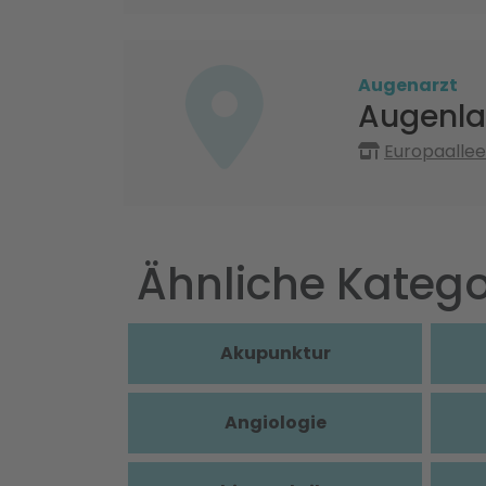
Augenarzt
Augenla
Europaallee
Ähnliche Katego
Akupunktur
Angiologie