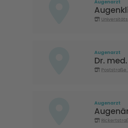
Augenarzt
Augenkli
Universität
Augenarzt
Dr. med.
Poststraße 
Augenarzt
Augenär
Rickertstra