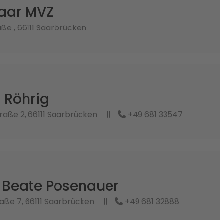
aar MVZ
ße , 66111 Saarbrücken
 Röhrig
raße 2, 66111 Saarbrücken
+49 681 33547
. Beate Posenauer
aße 7, 66111 Saarbrücken
+49 681 32888