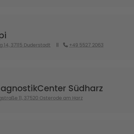
pi
g 14, 37115 Duderstadt
+49 5527 2063
agnostikCenter Südharz
straße 11, 37520 Osterode am Harz