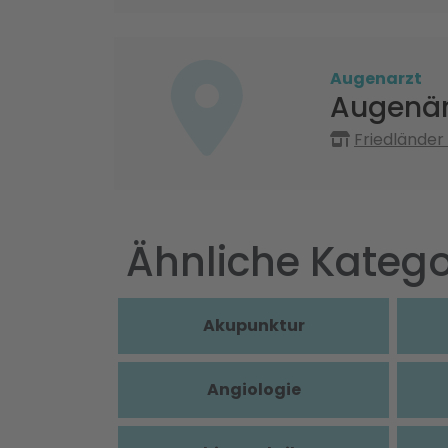
Augenarzt
Augenär
Friedländer
Ähnliche Katego
Akupunktur
Angiologie