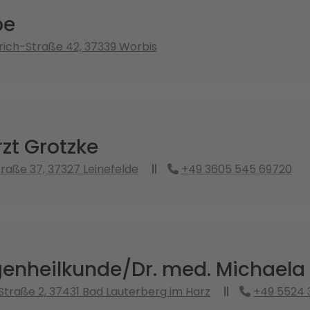
be
ich-Straße 42, 37339 Worbis
zt Grotzke
traße 37, 37327 Leinefelde
+49 3605 545 69720
enheilkunde/Dr. med. Michaela P
Straße 2, 37431 Bad Lauterberg im Harz
+49 5524 