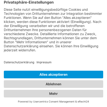
Blankenrath
hingegen sind darauf spezialisiert, die
Gesundheit und das Wohlbefinden von Kindern zu
betreuen. Sie bieten umfassende
Vorsorgeuntersuchungen, Impfungen, Behandlung
von akuten und chronischen Erkrankungen sowie
Beratung für Eltern in verschiedenen
medizinischen Bereichen an. Unsere Kinderärzte
Blankenrath sind einfühlsam, kinderfreundlich und
haben langjährige Erfahrung in der Betreuung von
Kindern aller Altersgruppen. Unser
Branchenportal bietet Ihnen detaillierte
Informationen zu Augenärzten und Kinderärzten in
Ihrer Region. Sie können Profile einsehen,
Qualifikationen, Spezialisierungen, Öffnungszeiten
und Standorte erfahren sowie Bewertungen von
anderen Patienten lesen. Auf diese Weise können
Sie die bestmögliche Entscheidung für die
Gesundheit Ihrer Familie treffen. Vertrauen Sie auf
unsere Plattform, um die besten Augenärzte und