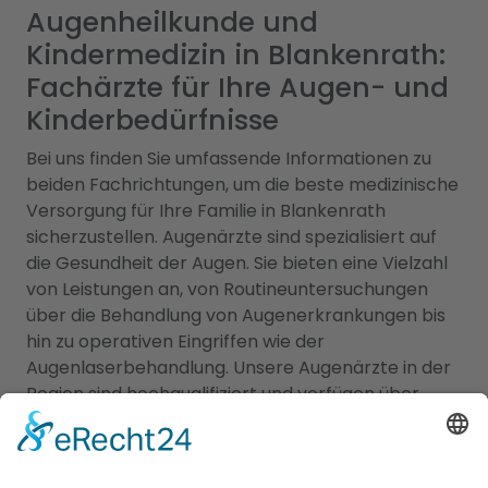
Augenheilkunde und
Kindermedizin in Blankenrath:
Fachärzte für Ihre Augen- und
Kinderbedürfnisse
Bei uns finden Sie umfassende Informationen zu
beiden Fachrichtungen, um die beste medizinische
Versorgung für Ihre Familie in Blankenrath
sicherzustellen. Augenärzte sind spezialisiert auf
die Gesundheit der Augen. Sie bieten eine Vielzahl
von Leistungen an, von Routineuntersuchungen
über die Behandlung von Augenerkrankungen bis
hin zu operativen Eingriffen wie der
Augenlaserbehandlung. Unsere Augenärzte in der
Region sind hochqualifiziert und verfügen über
modernste Technologie, um eine präzise Diagnose
und individuelle Behandlung für Ihre
Augenprobleme zu gewährleisten. Ein
Kinderarzt