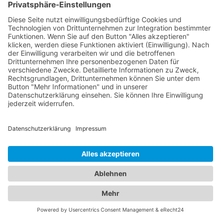
sowie die Behandlung von Augenkrankheiten. Sie
verwenden modernste Technologien, um genaue
Diagnosen zu stellen und eine optimale
Versorgung zu gewährleisten. Für die kleinen
Patienten bieten wir Ihnen zudem eine Übersicht
an qualifizierten Kinderärzten in Bitz
(Württemberg), die sich umfassend um das
Wohlergehen Ihrer Kinder kümmern. Von
Vorsorgeuntersuchungen und Impfungen bis hin
zur Behandlung von Kinderkrankheiten stehen sie
Ihnen mit ihrer Expertise zur Seite. Vertrauen Sie
auf unser Branchenportal, um den besten
Kinderarzt Bitz (Württemberg)
zu finden. Wir
bieten Ihnen detaillierte Informationen zu den
Ärzten, ihren Fachgebieten, Öffnungszeiten und
Standorten. Sorgen Sie für die Gesundheit Ihrer
Familie, indem Sie die besten medizinischen
Fachkräfte für Augen- und Kinderheilkunde in Bitz