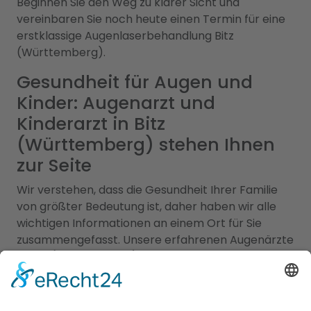
Beginnen Sie den Weg zu klarer Sicht und
vereinbaren Sie noch heute einen Termin für eine
erstklassige Augenlaserbehandlung Bitz
(Württemberg).
Gesundheit für Augen und
Kinder: Augenarzt und
Kinderarzt in Bitz
(Württemberg) stehen Ihnen
zur Seite
Wir verstehen, dass die Gesundheit Ihrer Familie
von größter Bedeutung ist, daher haben wir alle
wichtigen Informationen an einem Ort für Sie
zusammengefasst. Unsere erfahrenen Augenärzte
in Bitz (Württemberg) sind Experten für
Augengesundheit und bieten eine Vielzahl von
Leistungen an, darunter Routineuntersuchungen,
Sehtests, Brillen- und Kontaktlinsenanpassungen