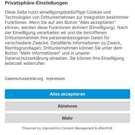
von Augen und Kindern
Wir verstehen, dass die Gesundheit Ihrer Familie
von größter Bedeutung ist, daher haben wir alle
wichtigen Informationen an einem Ort für Sie
zusammengefasst. Unsere erfahrenen Augenärzte
in Binzen (Kreis Lörrach) sind Experten für
Augengesundheit und bieten eine Vielzahl von
Leistungen an, darunter Routineuntersuchungen,
Sehtests, Brillen- und Kontaktlinsenanpassungen
sowie die Behandlung von Augenkrankheiten. Sie
verwenden modernste Technologien, um genaue
Diagnosen zu stellen und eine optimale
Versorgung zu gewährleisten. Für die kleinen
Patienten bieten wir Ihnen zudem eine Übersicht
an qualifizierten Kinderärzten in Binzen (Kreis
Lörrach), die sich umfassend um das Wohlergehen
Ihrer Kinder kümmern. Von
Vorsorgeuntersuchungen und Impfungen bis hin