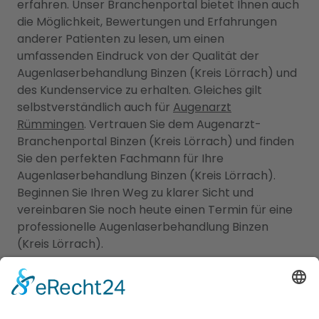
erfahren. Unser Branchenportal bietet Ihnen auch
die Möglichkeit, Bewertungen und Erfahrungen
anderer Patienten zu lesen, um einen
umfassenden Eindruck von der Qualität der
Augenlaserbehandlung Binzen (Kreis Lörrach) und
des Kundenservice zu erhalten. Gleiches gilt
selbstverständlich auch für
Augenarzt
Rümmingen
. Vertrauen Sie dem Augenarzt-
Branchenportal Binzen (Kreis Lörrach) und finden
Sie den perfekten Fachmann für Ihre
Augenlaserbehandlung Binzen (Kreis Lörrach).
Beginnen Sie Ihren Weg zu klarer Sicht und
vereinbaren Sie noch heute einen Termin für eine
professionelle Augenlaserbehandlung Binzen
(Kreis Lörrach).
Augenarzt und Kinderarzt
Binzen (Kreis Lörrach):
Experten für die Gesundheit