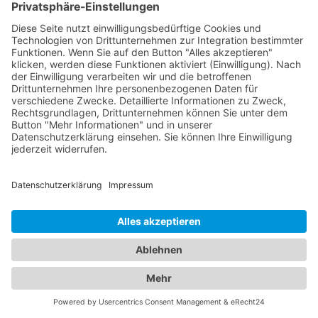
Das ist nah!
Branchenbuch
Kontakt & Hilfe
Für Unternehmen
Unternehmen hinzufügen
Anzeigenschaltung
Rechtliches
Impressum
Datenschutz
Cookie-Einstellungen
Beliebte Kategorien
Handwerker
Autovermietung
Bestatter