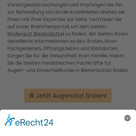
Vorsorgeuntersuchungen und Impfungen bis hin
zur Behandlung von Kinderkrankheiten stehen sie
Ihnen mit ihrer Expertise zur Seite. Vertrauen Sie
auf unser Branchenportal, um den besten
Kinderarzt Bienenbüttel
zu finden. Wir bieten Ihnen
detaillierte Informationen zu den Ärzten, ihren
Fachgebieten, Öffnungszeiten und Standorten.
Sorgen Sie für die Gesundheit Ihrer Familie, indem
Sie die besten medizinischen Fachkräfte für
Augen- und Kinderheilkunde in Bienenbüttel finden.
Jetzt Augenarzt finden!