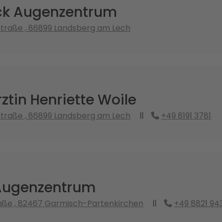
ck Augenzentrum
traße , 86899 Landsberg am Lech
tin Henriette Woile
traße , 86899 Landsberg am Lech
+49 8191 3781
Augenzentrum
aße , 82467 Garmisch-Partenkirchen
+49 8821 94