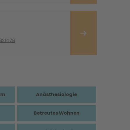
7321478
im
Anästhesiologie
Betreutes Wohnen