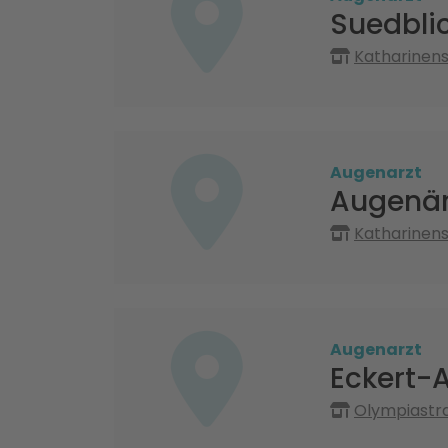
Suedbli
Katharinens
Augenarzt
Augenärz
Katharinens
Augenarzt
Eckert-
Olympiastr