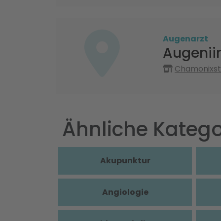
Augenarzt
Augenii
Chamonixst
Ähnliche Katego
Akupunktur
Angiologie