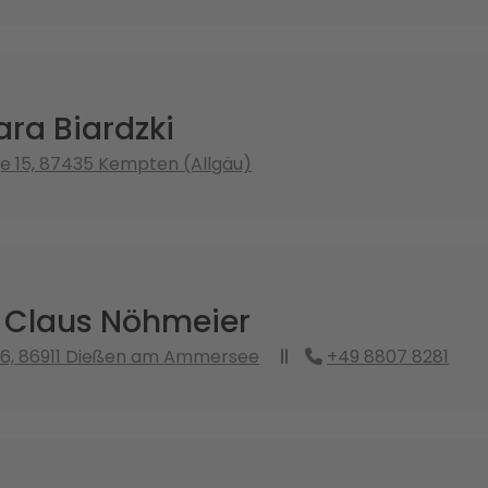
ara Biardzki
ge 15, 87435 Kempten (Allgäu)
. Claus Nöhmeier
 6, 86911 Dießen am Ammersee
+49 8807 8281