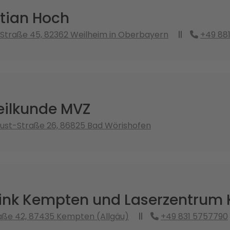
stian Hoch
Straße 45, 82362 Weilheim in Oberbayern
+49 88
ilkunde MVZ
st-Straße 26, 86825 Bad Wörishofen
ink Kempten und Laserzentrum
aße 42, 87435 Kempten (Allgäu)
+49 831 5757790