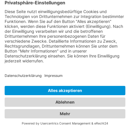
sowie die Behandlung von Augenkrankheiten. Sie
verwenden modernste Technologien, um genaue
Diagnosen zu stellen und eine optimale
Versorgung zu gewährleisten. Für die kleinen
Patienten bieten wir Ihnen zudem eine Übersicht
an qualifizierten Kinderärzten in Bernau am
Chiemsee, die sich umfassend um das
Wohlergehen Ihrer Kinder kümmern. Von
Vorsorgeuntersuchungen und Impfungen bis hin
zur Behandlung von Kinderkrankheiten stehen sie
Ihnen mit ihrer Expertise zur Seite. Vertrauen Sie
auf unser Branchenportal, um den besten
Kinderarzt Bernau am Chiemsee
zu finden. Wir
bieten Ihnen detaillierte Informationen zu den
Ärzten, ihren Fachgebieten, Öffnungszeiten und
Standorten. Sorgen Sie für die Gesundheit Ihrer
Familie, indem Sie die besten medizinischen
Fachkräfte für Augen- und Kinderheilkunde in
Bernau am Chiemsee finden.