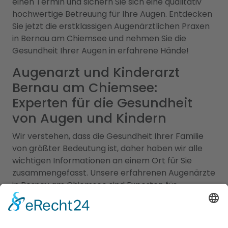
einen Termin und sichern Sie sich eine qualitativ
hochwertige Betreuung für Ihre Augen. Entdecken
Sie jetzt die erstklassigen Augenärztlichen Praxen
in Bernau am Chiemsee und nehmen Sie die
Gesundheit Ihrer Augen in erfahrene Hände!
Augenarzt und Kinderarzt
Bernau am Chiemsee:
Experten für die Gesundheit
von Augen und Kindern
Wir verstehen, dass die Gesundheit Ihrer Familie
von größter Bedeutung ist, daher haben wir alle
wichtigen Informationen an einem Ort für Sie
zusammengefasst. Unsere erfahrenen Augenärzte
in Bernau am Chiemsee sind Experten für
Augengesundheit und bieten eine Vielzahl von
Leistungen an, darunter Routineuntersuchungen,
Sehtests, Brillen- und Kontaktlinsenanpassungen