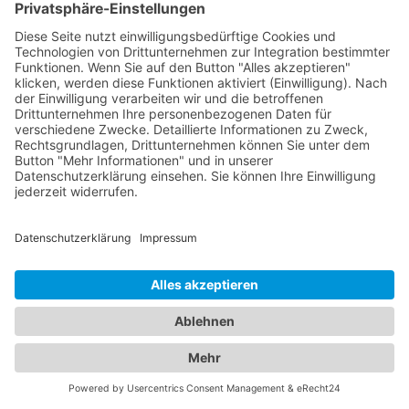
Wohlbefinden. Zusätzlich bieten wir Ihnen Zugang
zu erfahrenen Kinderärzten in Berga / Elster, die
sich auf die Betreuung der kleinen Patienten
spezialisiert haben. Sie kümmern sich um die
Gesundheit, Entwicklung und das Wohlergehen
Ihrer Kinder und bieten Vorsorgeuntersuchungen,
Impfungen und die Behandlung von
Kinderkrankheiten an. Mit ihrer Fachkompetenz
und ihrem einfühlsamen Umgang schaffen sie eine
vertrauensvolle Atmosphäre für Ihre Familie.
Vertrauen Sie auf unser Branchenportal, um den
besten Augenarzt und
Kinderarzt Berga / Elster
zu
finden. Sorgen Sie dafür, dass die Gesundheit Ihrer
Augen und die Ihrer Familie in den besten Händen
sind.
Jetzt Augenarzt finden!