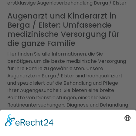
erstklassige Augenlaserbehandlung Berga / Elster.
Augenarzt und Kinderarzt in
Berga / Elster: Umfassende
medizinische Versorgung für
die ganze Familie
Hier finden Sie alle Informationen, die Sie
benötigen, um die beste medizinische Versorgung
für Ihre Familie zu gewährleisten. Unsere
Augenärzte in Berga / Elster sind hochqualifiziert
und spezialisiert auf die Behandlung und Pflege
Ihrer Augengesundheit. Sie bieten eine breite
Palette von Dienstleistungen, einschließlich
Routineuntersuchungen, Diagnose und Behandlung
von Augenerkrankungen sowie Brillen- und
Kontaktlinsenanpassungen. Mit modernsten
Technologien und einem einfühlsamen Ansatz
sorgen sie für Ihre klare Sicht und Ihr