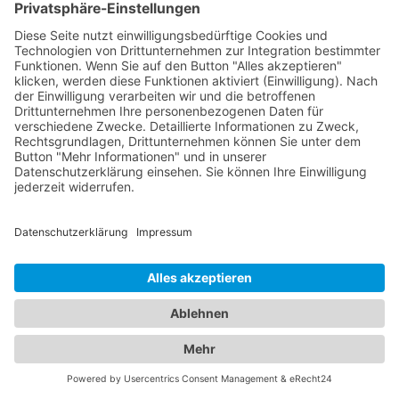
Augenbehandlungen stehen Ihnen diese
Fachärzte mit ihrem Fachwissen und modernen
medizinischen Geräten zur Verfügung. Zusätzlich
bieten wir Zugang zu erfahrenen Kinderärzten in
Berg bei Neumarkt in der Oberpfalz, die sich
liebevoll um das Wohlergehen Ihrer Kinder
kümmern. Diese Fachärzte bieten umfassende
Vorsorgeuntersuchungen, Impfungen und
behandeln akute und chronische Erkrankungen
Ihrer Kleinen. Unser Portal ermöglicht es Ihnen, die
besten Augenärzte und den besten
Kinderarzt
Berg bei Neumarkt in der Oberpfalz
zu finden und
Ihre Familie in kompetente Hände zu legen.
Vertrauen Sie auf unsere sorgfältig ausgewählten
Fachexperten, um die optimale Gesundheit Ihrer
Augen und die Ihrer Liebsten zu gewährleisten.