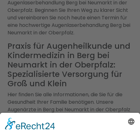
Augenlaserbehandlung Berg bei Neumarkt in der
Oberpfalz. Beginnen Sie Ihren Weg zu klarer Sicht
und vereinbaren Sie noch heute einen Termin für
eine hochwertige Augenlaserbehandlung Berg bei
Neumarkt in der Oberpfalz.
Praxis für Augenheilkunde und
Kindermedizin in Berg bei
Neumarkt in der Oberpfalz:
Spezialisierte Versorgung für
Groß und Klein
Hier finden Sie alle Informationen, die Sie für die
Gesundheit Ihrer Familie benötigen. Unsere
Augenärzte in Berg bei Neumarkt in der Oberpfalz
sind hochqualifizierte Fachexperten, die sich auf
die Diagnose, Behandlung und Pflege von
Augenerkrankungen spezialisiert haben. Von
Routineuntersuchungen bis hin zu speziellen