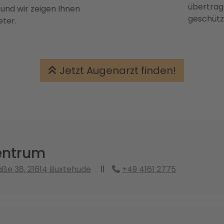
übertrage
 und wir zeigen Ihnen
geschütz
eter.
Jetzt Augenarzt finden!
entrum
ße 38, 21614 Buxtehude
+49 4161 2775