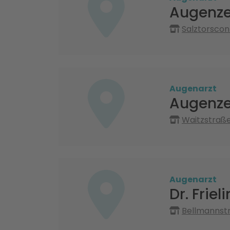
Augenze
Salztorscon
Augenarzt
Augenz
Waitzstraß
Augenarzt
Dr. Friel
Bellmannst