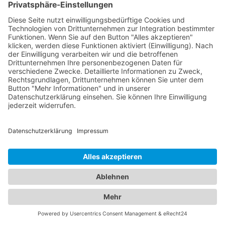
Kindern aller Altersgruppen. Unser
Branchenportal bietet Ihnen detaillierte
Informationen zu Augenärzten und Kinderärzten in
Ihrer Region. Sie können Profile einsehen,
Qualifikationen, Spezialisierungen, Öffnungszeiten
und Standorte erfahren sowie Bewertungen von
anderen Patienten lesen. Auf diese Weise können
Sie die bestmögliche Entscheidung für die
Gesundheit Ihrer Familie treffen. Vertrauen Sie auf
unsere Plattform, um die besten Augenärzte und
Kinderärzte in Ihrer Nähe zu finden. Sorgen Sie
dafür, dass Ihre Familie in den Händen erfahrener
und fürsorglicher Ärzte ist.
Jetzt Augenarzt finden!