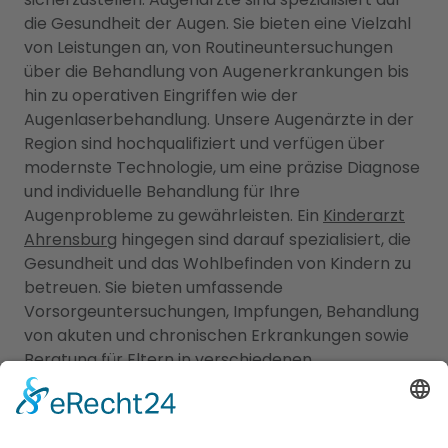
die Gesundheit der Augen. Sie bieten eine Vielzahl
von Leistungen an, von Routineuntersuchungen
über die Behandlung von Augenerkrankungen bis
hin zu operativen Eingriffen wie der
Augenlaserbehandlung. Unsere Augenärzte in der
Region sind hochqualifiziert und verfügen über
modernste Technologie, um eine präzise Diagnose
und individuelle Behandlung für Ihre
Augenprobleme zu gewährleisten. Ein
Kinderarzt
Ahrensburg
hingegen sind darauf spezialisiert, die
Gesundheit und das Wohlbefinden von Kindern zu
betreuen. Sie bieten umfassende
Vorsorgeuntersuchungen, Impfungen, Behandlung
von akuten und chronischen Erkrankungen sowie
Beratung für Eltern in verschiedenen
medizinischen Bereichen an. Unsere Kinderärzte
Ahrensburg sind einfühlsam, kinderfreundlich und
haben langjährige Erfahrung in der Betreuung von