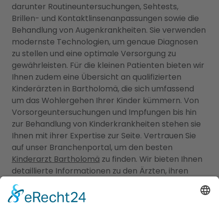
darunter Routineuntersuchungen, Sehtests,
Brillen- und Kontaktlinsenanpassungen sowie die
Behandlung von Augenkrankheiten. Sie verwenden
modernste Technologien, um genaue Diagnosen
zu stellen und eine optimale Versorgung zu
gewährleisten. Für die kleinen Patienten bieten wir
Ihnen zudem eine Übersicht an qualifizierten
Kinderärzten in Bartholomä, die sich umfassend
um das Wohlergehen Ihrer Kinder kümmern. Von
Vorsorgeuntersuchungen und Impfungen bis hin
zur Behandlung von Kinderkrankheiten stehen sie
Ihnen mit ihrer Expertise zur Seite. Vertrauen Sie
auf unser Branchenportal, um den besten
Kinderarzt Bartholomä
zu finden. Wir bieten Ihnen
detaillierte Informationen zu den Ärzten, ihren
Fachgebieten, Öffnungszeiten und Standorten.
Sorgen Sie für die Gesundheit Ihrer Familie, indem
Sie die besten medizinischen Fachkräfte für
Augen- und Kinderheilkunde in Bartholomä finden.