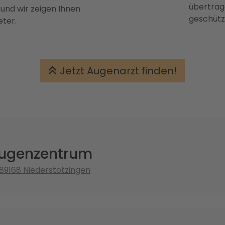
übertrage
 und wir zeigen Ihnen
geschütz
eter.
Jetzt Augenarzt finden!
Augenzentrum
 89168 Niederstotzingen