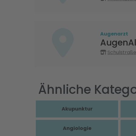
Augenarzt
AugenAl
Schulstraße
Ähnliche Katego
Akupunktur
Angiologie