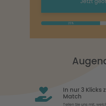
Jetzt geö
25%
Augena
In nur 3 Klicks
Match
Teilen Sie uns mit, welch