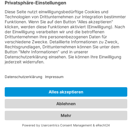
spezialisiert auf die Gesundheit der Augen. Sie
bieten eine Vielzahl von Leistungen an, von
Routineuntersuchungen über die Behandlung von
Augenerkrankungen bis hin zu operativen
Eingriffen wie der Augenlaserbehandlung. Unsere
Augenärzte in der Region sind hochqualifiziert und
verfügen über modernste Technologie, um eine
präzise Diagnose und individuelle Behandlung für
Ihre Augenprobleme zu gewährleisten. Ein
Kinderarzt Bad Sooden-Allendorf
hingegen sind
darauf spezialisiert, die Gesundheit und das
Wohlbefinden von Kindern zu betreuen. Sie bieten
umfassende Vorsorgeuntersuchungen, Impfungen,
Behandlung von akuten und chronischen
Erkrankungen sowie Beratung für Eltern in
verschiedenen medizinischen Bereichen an.
Unsere Kinderärzte Bad Sooden-Allendorf sind
einfühlsam, kinderfreundlich und haben langjährige