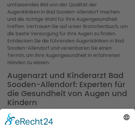
umfassendes Bild von der Qualität der
Augenkliniken in Bad Sooden-Allendorf machen
und die richtige Wahl für Ihre Augengesundheit
treffen. Vertrauen Sie auf unser Branchenbuch, um
die beste Versorgung für Ihre Augen zu finden.
Entdecken Sie die führenden Augenkliniken in Bad
Sooden-Allendorf und vereinbaren Sie einen
Termin, um Ihre Augengesundheit in erfahrenen
Händen zu wissen.
Augenarzt und Kinderarzt Bad
Sooden-Allendorf: Experten für
die Gesundheit von Augen und
Kindern
Bei uns finden Sie umfassende Informationen zu
beiden Fachrichtungen, um die beste medizinische
Versorgung für Ihre Familie in Bad Sooden-
Allendorf sicherzustellen. Augenärzte sind