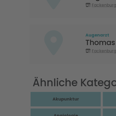
Fackenburge
Augenarzt
Thomas 
Fackenburge
Ähnliche Katego
Akupunktur
Angiologie