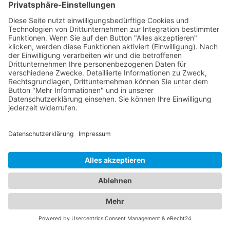
Bei uns finden Sie umfassende Informationen zu
beiden Fachrichtungen, um die beste medizinische
Versorgung für Ihre Familie in Bad Schussenried
sicherzustellen. Augenärzte sind spezialisiert auf
die Gesundheit der Augen. Sie bieten eine Vielzahl
von Leistungen an, von Routineuntersuchungen
über die Behandlung von Augenerkrankungen bis
hin zu operativen Eingriffen wie der
Augenlaserbehandlung. Unsere Augenärzte in der
Region sind hochqualifiziert und verfügen über
modernste Technologie, um eine präzise Diagnose
und individuelle Behandlung für Ihre
Augenprobleme zu gewährleisten. Ein
Kinderarzt
Bad Schussenried
hingegen sind darauf
spezialisiert, die Gesundheit und das Wohlbefinden
von Kindern zu betreuen. Sie bieten umfassende
Vorsorgeuntersuchungen, Impfungen, Behandlung
von akuten und chronischen Erkrankungen sowie
Beratung für Eltern in verschiedenen