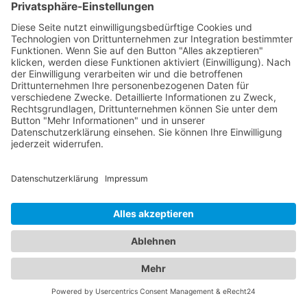
zusammengefasst. Unsere erfahrenen Augenärzte
in Bad Rippoldsau-Schapbach sind Experten für
Augengesundheit und bieten eine Vielzahl von
Leistungen an, darunter Routineuntersuchungen,
Sehtests, Brillen- und Kontaktlinsenanpassungen
sowie die Behandlung von Augenkrankheiten. Sie
verwenden modernste Technologien, um genaue
Diagnosen zu stellen und eine optimale
Versorgung zu gewährleisten. Für die kleinen
Patienten bieten wir Ihnen zudem eine Übersicht
an qualifizierten Kinderärzten in Bad Rippoldsau-
Schapbach, die sich umfassend um das
Wohlergehen Ihrer Kinder kümmern. Von
Vorsorgeuntersuchungen und Impfungen bis hin
zur Behandlung von Kinderkrankheiten stehen sie
Ihnen mit ihrer Expertise zur Seite. Vertrauen Sie
auf unser Branchenportal, um den besten
Kinderarzt Bad Rippoldsau-Schapbach
zu finden.
Wir bieten Ihnen detaillierte Informationen zu den