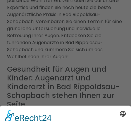
passende Wahl treffen. Vertrauen Sie auf unsere
Expertise und finden Sie noch heute die beste
Augenärztliche Praxis in Bad Rippoldsau-
Schapbach. Vereinbaren Sie einen Termin für eine
gründliche Untersuchung und individuelle
Betreuung Ihrer Augen. Entdecken Sie die
führenden Augenärzte in Bad Rippoldsau-
Schapbach und kümmern Sie sich um das
Wohlbefinden Ihrer Augen!
Gesundheit für Augen und
Kinder: Augenarzt und
Kinderarzt in Bad Rippoldsau-
Schapbach stehen Ihnen zur
Seite
Wir verstehen, dass die Gesundheit Ihrer Familie
von größter Bedeutung ist, daher haben wir alle
wichtigen Informationen an einem Ort für Sie