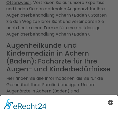
Ottersweier
. Vertrauen Sie auf unsere Expertise
und finden Sie den optimalen Augenarzt für Ihre
Augenlaserbehandlung Achern (Baden). Starten
Sie den Weg zu klarer Sicht und vereinbaren Sie
noch heute einen Termin für eine erstklassige
Augenlaserbehandlung Achern (Baden).
Augenheilkunde und
Kindermedizin in Achern
(Baden): Fachärzte für Ihre
Augen- und Kinderbedürfnisse
Hier finden Sie alle Informationen, die Sie für die
Gesundheit Ihrer Familie benötigen. Unsere
Augenärzte in Achern (Baden) sind
hochqualifizierte Fachexperten, die sich auf die
Diagnose, Behandlung und Pflege von
Augenerkrankungen spezialisiert haben. Von
Routineuntersuchungen bis hin zu speziellen