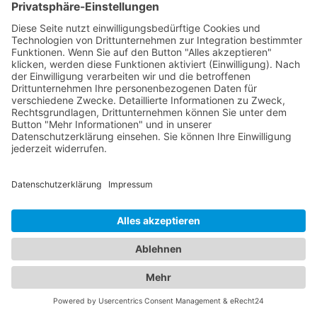
Augenbehandlungen stehen Ihnen diese
Fachärzte mit ihrem Fachwissen und modernen
medizinischen Geräten zur Verfügung. Zusätzlich
bieten wir Zugang zu erfahrenen Kinderärzten in
Achern (Baden), die sich liebevoll um das
Wohlergehen Ihrer Kinder kümmern. Diese
Fachärzte bieten umfassende
Vorsorgeuntersuchungen, Impfungen und
behandeln akute und chronische Erkrankungen
Ihrer Kleinen. Unser Portal ermöglicht es Ihnen, die
besten Augenärzte und den besten
Kinderarzt
Achern (Baden)
zu finden und Ihre Familie in
kompetente Hände zu legen. Vertrauen Sie auf
unsere sorgfältig ausgewählten Fachexperten, um
die optimale Gesundheit Ihrer Augen und die Ihrer
Liebsten zu gewährleisten.