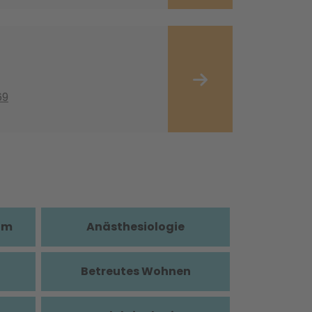
69
im
Anästhesiologie
Betreutes Wohnen