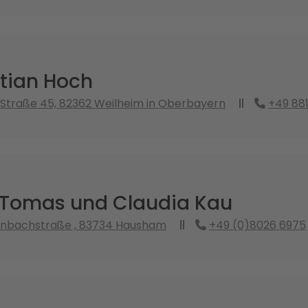
stian Hoch
Straße 45, 82362 Weilheim in Oberbayern
+49 88
 Tomas und Claudia Kau
enbachstraße , 83734 Hausham
+49 (0)8026 6975