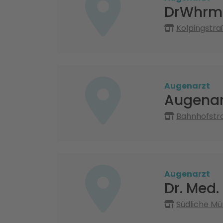
DrWhrm
Kolpingstra
Augenarzt
Augenar
Bahnhofstr
Augenarzt
Dr. Med.
Südliche Mü