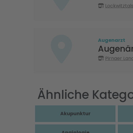
Lockwitztal
Augenarzt
Augenärz
Pirnaer Lan
Ähnliche Katego
Akupunktur
Angiologie