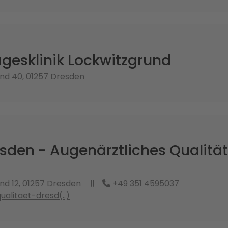
gesklinik Lockwitzgrund
nd 40, 01257 Dresden
sden - Augenärztliches Qualitä
nd 12, 01257 Dresden
+49 351 4595037
alitaet-dresd(..)