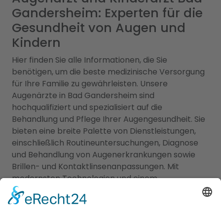
Gandersheim: Experten für die
Gesundheit von Augen und
Kindern
Hier finden Sie alle Informationen, die Sie
benötigen, um die beste medizinische Versorgung
für Ihre Familie zu gewährleisten. Unsere
Augenärzte in Bad Gandersheim sind
hochqualifiziert und spezialisiert auf die
Behandlung und Pflege Ihrer Augengesundheit. Sie
bieten eine breite Palette von Dienstleistungen,
einschließlich Routineuntersuchungen, Diagnose
und Behandlung von Augenerkrankungen sowie
Brillen- und Kontaktlinsenanpassungen. Mit
modernsten Technologien und einem
einfühlsamen Ansatz sorgen sie für Ihre klare Sicht
und Ihr Wohlbefinden. Zusätzlich bieten wir Ihnen
Zugang zu erfahrenen Kinderärzten in Bad