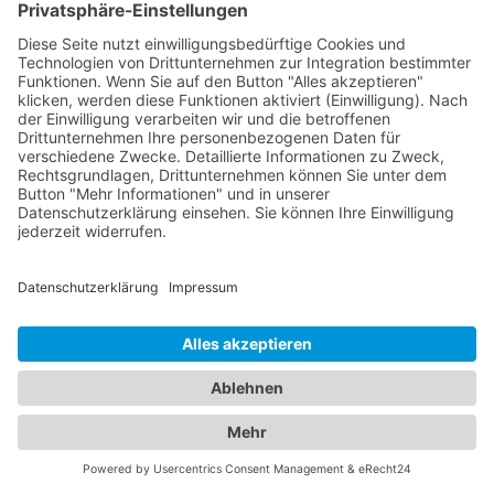
Gandersheim, die sich auf die Betreuung der
kleinen Patienten spezialisiert haben. Sie kümmern
sich um die Gesundheit, Entwicklung und das
Wohlergehen Ihrer Kinder und bieten
Vorsorgeuntersuchungen, Impfungen und die
Behandlung von Kinderkrankheiten an. Mit ihrer
Fachkompetenz und ihrem einfühlsamen Umgang
schaffen sie eine vertrauensvolle Atmosphäre für
Ihre Familie. Vertrauen Sie auf unser
Branchenportal, um den besten Augenarzt und
Kinderarzt Bad Gandersheim
zu finden. Sorgen Sie
dafür, dass die Gesundheit Ihrer Augen und die
Ihrer Familie in den besten Händen sind.
Jetzt Augenarzt finden!