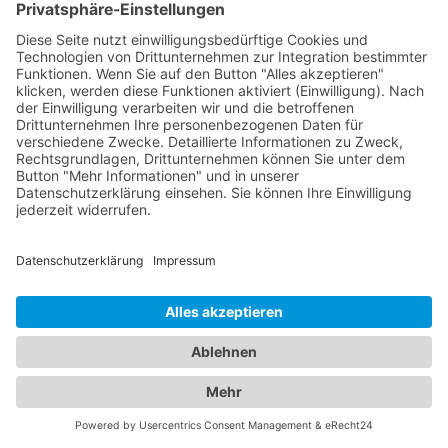
für Augengesundheit und bieten eine Vielzahl von
Leistungen an, darunter Routineuntersuchungen,
Sehtests, Brillen- und Kontaktlinsenanpassungen
sowie die Behandlung von Augenkrankheiten. Sie
verwenden modernste Technologien, um genaue
Diagnosen zu stellen und eine optimale
Versorgung zu gewährleisten. Für die kleinen
Patienten bieten wir Ihnen zudem eine Übersicht
an qualifizierten Kinderärzten in Bad
Frankenhausen / Kyffhäuser, die sich umfassend
um das Wohlergehen Ihrer Kinder kümmern. Von
Vorsorgeuntersuchungen und Impfungen bis hin
zur Behandlung von Kinderkrankheiten stehen sie
Ihnen mit ihrer Expertise zur Seite. Vertrauen Sie
auf unser Branchenportal, um den besten
Kinderarzt Bad Frankenhausen / Kyffhäuser
zu
finden. Wir bieten Ihnen detaillierte Informationen
zu den Ärzten, ihren Fachgebieten, Öffnungszeiten