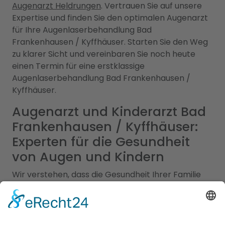
Augenarzt Heldrungen
. Vertrauen Sie auf unsere
Expertise und finden Sie den optimalen Augenarzt
für Ihre Augenlaserbehandlung Bad
Frankenhausen / Kyffhäuser. Starten Sie den Weg
zu klarer Sicht und vereinbaren Sie noch heute
einen Termin für eine erstklassige
Augenlaserbehandlung Bad Frankenhausen /
Kyffhäuser.
Augenarzt und Kinderarzt Bad
Frankenhausen / Kyffhäuser:
Experten für die Gesundheit
von Augen und Kindern
Wir verstehen, dass die Gesundheit Ihrer Familie
von größter Bedeutung ist, daher haben wir alle
wichtigen Informationen an einem Ort für Sie
zusammengefasst. Unsere erfahrenen Augenärzte
in Bad Frankenhausen / Kyffhäuser sind Experten