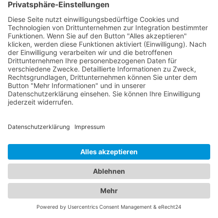
Gesundheit und das Wohlbefinden von Kindern zu
betreuen. Sie bieten umfassende
Vorsorgeuntersuchungen, Impfungen, Behandlung
von akuten und chronischen Erkrankungen sowie
Beratung für Eltern in verschiedenen
medizinischen Bereichen an. Unsere Kinderärzte
Bad Essen sind einfühlsam, kinderfreundlich und
haben langjährige Erfahrung in der Betreuung von
Kindern aller Altersgruppen. Unser
Branchenportal bietet Ihnen detaillierte
Informationen zu Augenärzten und Kinderärzten in
Ihrer Region. Sie können Profile einsehen,
Qualifikationen, Spezialisierungen, Öffnungszeiten
und Standorte erfahren sowie Bewertungen von
anderen Patienten lesen. Auf diese Weise können
Sie die bestmögliche Entscheidung für die
Gesundheit Ihrer Familie treffen. Vertrauen Sie auf
unsere Plattform, um die besten Augenärzte und