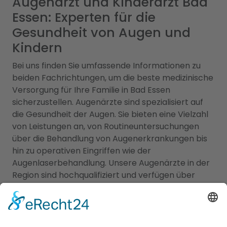
Augenarzt und Kinderarzt Bad
Essen: Experten für die
Gesundheit von Augen und
Kindern
Bei uns finden Sie umfassende Informationen zu
beiden Fachrichtungen, um die beste medizinische
Versorgung für Ihre Familie in Bad Essen
sicherzustellen. Augenärzte sind spezialisiert auf
die Gesundheit der Augen. Sie bieten eine Vielzahl
von Leistungen an, von Routineuntersuchungen
über die Behandlung von Augenerkrankungen bis
hin zu operativen Eingriffen wie der
Augenlaserbehandlung. Unsere Augenärzte in der
Region sind hochqualifiziert und verfügen über
modernste Technologie, um eine präzise Diagnose
und individuelle Behandlung für Ihre
Augenprobleme zu gewährleisten. Ein
Kinderarzt
Bad Essen
hingegen sind darauf spezialisiert, die