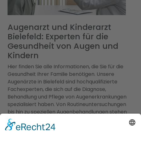
Augenarzt und Kinderarzt
Bielefeld: Experten für die
Gesundheit von Augen und
Kindern
Hier finden Sie alle Informationen, die Sie für die
Gesundheit Ihrer Familie benötigen. Unsere
Augenärzte in Bielefeld sind hochqualifizierte
Fachexperten, die sich auf die Diagnose,
Behandlung und Pflege von Augenerkrankungen
spezialisiert haben. Von Routineuntersuchungen
bis hin zu speziellen Augenbehandlungen stehen
Ihnen diese Fachärzte mit ihrem Fachwissen und
modernen medizinischen Geräten zur Verfügung.
Zusätzlich bieten wir Zugang zu erfahrenen