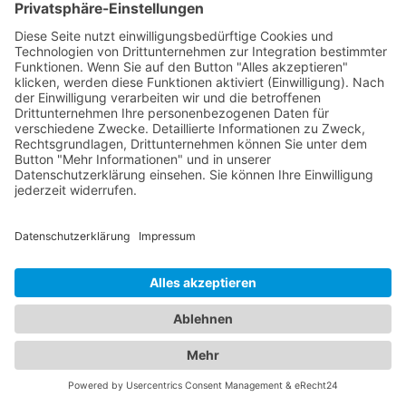
Kinderärzten in Bielefeld, die sich liebevoll um das
Wohlergehen Ihrer Kinder kümmern. Diese
Fachärzte bieten umfassende
Vorsorgeuntersuchungen, Impfungen und
behandeln akute und chronische Erkrankungen
Ihrer Kleinen. Unser Portal ermöglicht es Ihnen, die
besten Augenärzte und den besten
Kinderarzt
Bielefeld
zu finden und Ihre Familie in kompetente
Hände zu legen. Vertrauen Sie auf unsere sorgfältig
ausgewählten Fachexperten, um die optimale
Gesundheit Ihrer Augen und die Ihrer Liebsten zu
gewährleisten.
Jetzt Augenarzt finden!