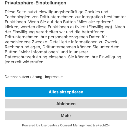
Routineuntersuchungen über die Behandlung von
Augenerkrankungen bis hin zu operativen
Eingriffen wie der Augenlaserbehandlung. Unsere
Augenärzte in der Region sind hochqualifiziert und
verfügen über modernste Technologie, um eine
präzise Diagnose und individuelle Behandlung für
Ihre Augenprobleme zu gewährleisten. Ein
Kinderarzt Bad Berneck im Fichtelgebirge
hingegen sind darauf spezialisiert, die Gesundheit
und das Wohlbefinden von Kindern zu betreuen. Sie
bieten umfassende Vorsorgeuntersuchungen,
Impfungen, Behandlung von akuten und
chronischen Erkrankungen sowie Beratung für
Eltern in verschiedenen medizinischen Bereichen
an. Unsere Kinderärzte Bad Berneck im
Fichtelgebirge sind einfühlsam, kinderfreundlich
und haben langjährige Erfahrung in der Betreuung
von Kindern aller Altersgruppen. Unser