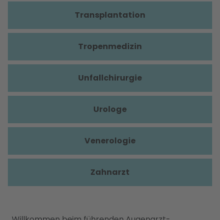
Transplantation
Tropenmedizin
Unfallchirurgie
Urologe
Venerologie
Zahnarzt
Willkommen beim führenden Augenarzt-