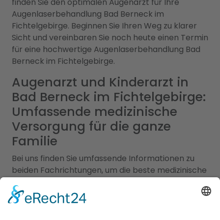
finden Sie den optimalen Augenarzt für Ihre
Augenlaserbehandlung Bad Berneck im
Fichtelgebirge. Beginnen Sie Ihren Weg zu klarer
Sicht und vereinbaren Sie noch heute einen Termin
für eine hochwertige Augenlaserbehandlung Bad
Berneck im Fichtelgebirge.
Augenarzt und Kinderarzt in
Bad Berneck im Fichtelgebirge:
Umfassende medizinische
Versorgung für die ganze
Familie
Bei uns finden Sie umfassende Informationen zu
beiden Fachrichtungen, um die beste medizinische
Versorgung für Ihre Familie in Bad Berneck im
Fichtelgebirge sicherzustellen. Augenärzte sind
spezialisiert auf die Gesundheit der Augen. Sie
bieten eine Vielzahl von Leistungen an, von