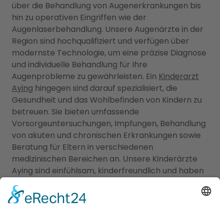
über die Behandlung von Augenerkrankungen bis
hin zu operativen Eingriffen wie der
Augenlaserbehandlung. Unsere Augenärzte in der
Region sind hochqualifiziert und verfügen über
modernste Technologie, um eine präzise Diagnose
und individuelle Behandlung für Ihre
Augenprobleme zu gewährleisten. Ein
Kinderarzt
Aying
hingegen sind darauf spezialisiert, die
Gesundheit und das Wohlbefinden von Kindern zu
betreuen. Sie bieten umfassende
Vorsorgeuntersuchungen, Impfungen, Behandlung
von akuten und chronischen Erkrankungen sowie
Beratung für Eltern in verschiedenen
medizinischen Bereichen an. Unsere Kinderärzte
Aying sind einfühlsam, kinderfreundlich und haben
langjährige Erfahrung in der Betreuung von Kindern
aller Altersgruppen. Unser Branchenportal bietet
Ihnen detaillierte Informationen zu Augenärzten
und Kinderärzten in Ihrer Region. Sie können Profile